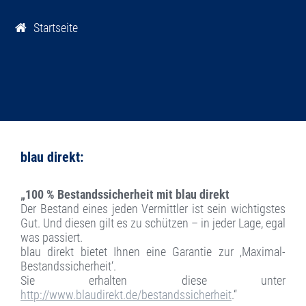
Startseite

blau direkt:
„100 % Bestandssicherheit mit blau direkt
Der Bestand eines jeden Vermittler ist sein wichtigstes
Gut. Und diesen gilt es zu schützen – in jeder Lage, egal
was passiert.
blau direkt bietet Ihnen eine Garantie zur ‚Maximal-
Bestandssicherheit‘.
Sie erhalten diese unter
http://www.blaudirekt.de/bestandssicherheit
.“